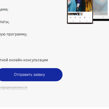
цами;
латы;
ную программу;
атной онлайн-консультации
онфиденциальности