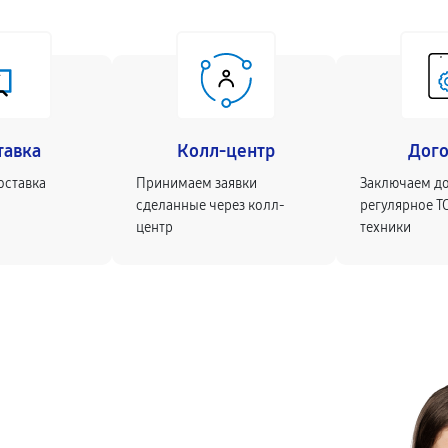
тавка
Колл-центр
Дог
оставка
Принимаем заявки
Заключаем д
сделанные через колл-
регулярное Т
центр
техники