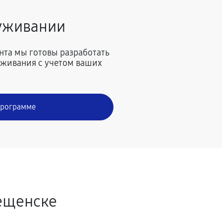
луживании
нта мы готовы разработать
живания с учетом ваших
программе
ещенске