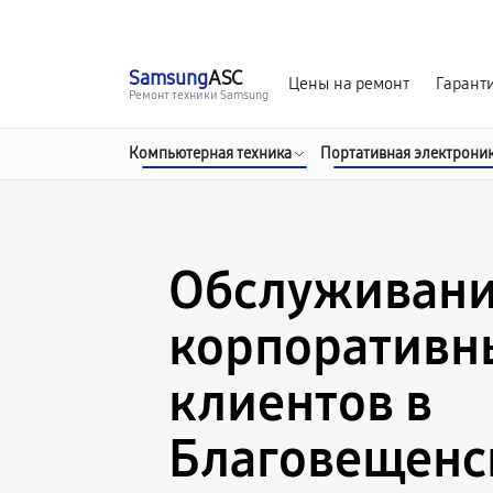
г. Благовещенск
Ежедневно с 9:00 до 21:00
Samsung
ASC
Цены на ремонт
Гарант
Ремонт техники Samsung
Компьютерная техника
Портативная электрони
Обслуживан
корпоративн
клиентов в
Благовещенс